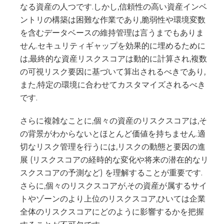
なる資産の人つです.しかし,信頼性の高い資産インベ
ントリの構築は困難な作業であり,脆弱性や環境変数
を含むデータベースの維持管理は言うまでもありま
せん.セキュリティギャップを効果的に埋めるために
は,最終的な資産リスクスコアは動的に計算され,複数
の可視リスク要因に基づいて算出されるべきであり,
また,特定の環境に合わせてカスタマイズされるべき
です.
さらに複雑なことに,個々の資産のリスクスコアは,そ
の背景がわからないとほとんど価値を持ちません.適
切なリスク管理を行うには,リスクの動態と要因の進
展 (リスクスコアの経時的な変化や将来の潜在的なリ
スクスコアの予測など) を理解することが重要です.
さらに,個々のリスクスコアが,その資産が属するサイ
トやゾーンのより上位のリスクスコア,ひいては企業
全体のリスクスコアにどのように影響するかを把握