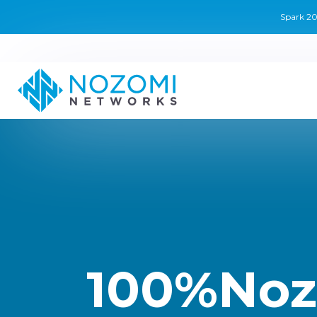
Spark
100%No