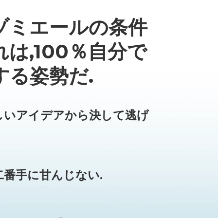
ゾミエールの条件
は,100％自分で
する姿勢だ.
しいアイデアから決して逃げ
二番手に甘んじない.