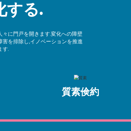
する.
人々に門戸を開きます.変化への障壁
障害を排除し,イノベーションを推進
す.
質素倹約