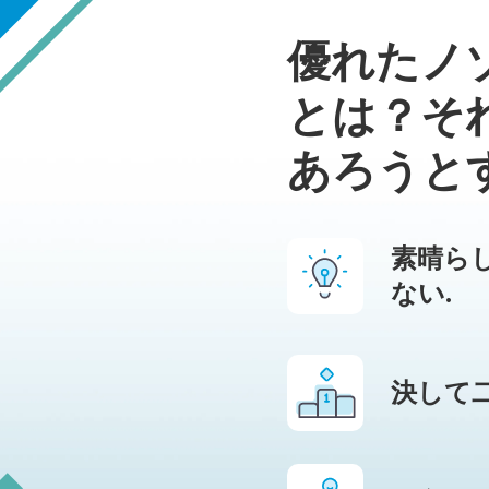
優れたノ
とは？それ
あろうと
素晴ら
ない.
決して