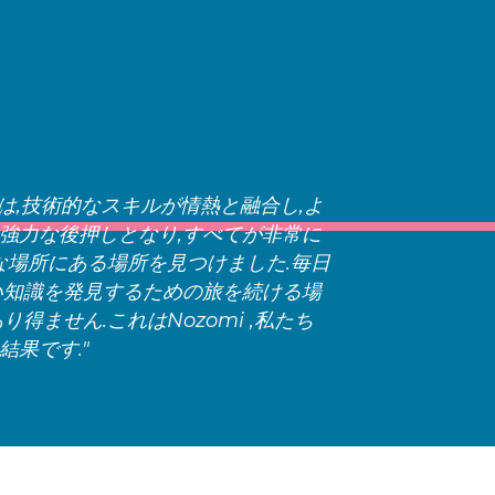
ks ,私は,技術的なスキルが情熱と融合し,よ
強力な後押しとなり,すべてが非常に
全な場所にある場所を見つけました.毎日
い知識を発見するための旅を続ける場
得ません.これはNozomi ,私たち
果です."