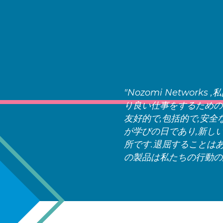
"Nozomi Networ
り良い仕事をするための
友好的で,包括的で,安
が学びの日であり,新し
所です.退屈することはあり
の製品は私たちの行動の結