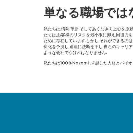
単なる職場では
私たちは,情熱,革新,そしてあくなき向上心を原
たちは,お客様のリスクを最小限に抑え,回復力
ために存在しています.しかし,それができるの
変化を予測し,迅速に決断を下し,自らのキャリ
ような会社でなければなりません.
私たちは100％Nozomi .卓越した人材とパイ