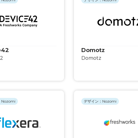
e42
Domotz
42
Domotz
Nozomi
デザイン：Nozomi