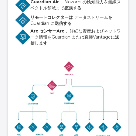
Guardian Air
、Nozomi の検知能力を無線ス
ペクトル領域まで
拡張する
リモートコレクターは
データストリームを
Guardian に
送信する
Arc センサーArc
、詳細な資産およびネットワ
ーク情報をGuardian または直接Vantageに
送
信します