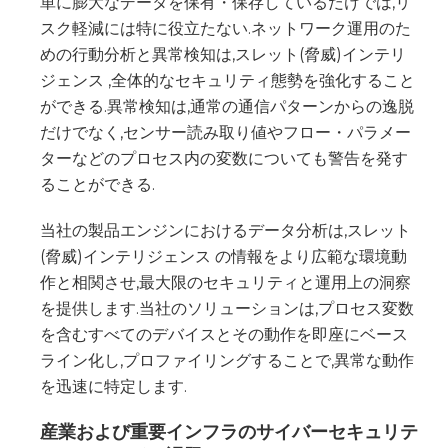
単に膨大なデータを保有・保存しているだけでは,リ
スク軽減には特に役立たない.ネットワーク運用のた
めの行動分析と異常検知は,スレット(脅威)インテリ
ジェンス ,全体的なセキュリティ態勢を強化すること
ができる.異常検知は,通常の通信パターンからの逸脱
だけでなく,センサー読み取り値やフロー・パラメー
ターなどのプロセス内の変数についても警告を発す
ることができる.
当社の製品エンジンにおけるデータ分析は,スレット
(脅威)インテリジェンス の情報をより広範な環境動
作と相関させ,最大限のセキュリティと運用上の洞察
を提供します.当社のソリューションは,プロセス変数
を含むすべてのデバイスとその動作を即座にベース
ライン化し,プロファイリングすることで,異常な動作
を迅速に特定します.
産業および重要インフラのサイバーセキュリテ