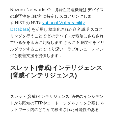
Nozomi Networks OT 脆弱性管理機能は,デバイス
の脆弱性を自動的に特定し,スコアリングしま
す.NIST の NVD
(National Vulnerability
Database
) を活用し,標準化された命名,説明,スコア
リングを行うことで,どのデバイスが危険にさらされ
ているかを迅速に判断します.さらに,各脆弱性をドリ
ルダウンすることで,より深いトラブルシューティン
グと改善支援を提供します. ‍.
スレット(脅威)インテリジェンス
(脅威インテリジェンス)
スレット(脅威)インテリジェンス ,過去のインシデン
トから既知のTTPやコード・シグネチャを分類し,ネ
ットワーク内のどこかで検出された可能性のある