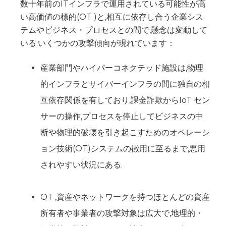
数十年前のITインフラで運用されている可能性が高
い高価値の標的(OT )と,相互に依存し合う企業シス
テムやビジネス・プロセスとの間で,懸念は変動して
いる.いくつかの攻撃傾向が現れています：
産業部門やハイパーコネクテッド施設は,物理
的インフラとサイバーインフラの間に独自の相
互依存関係を有しており,課金詐欺からIoT セン
サーの操作,プロセスを停止してビジネスの中
断や物理的破壊を引き起こすためのオペレーシ
ョン技術(OT)システムの徴用に至るまで,悪用
されやすい状況にある.
OT ,資産やネットワークを持つほとんどの資産
所有者や事業者の攻撃対象は広大で,地理的・