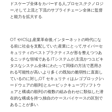
ドスケープ全体をカバーする人,プロセス,テクノロジ
ー,そして上流と下流のサプライチェーン全体に監督
と能力を拡大する.
OT やICSは,産業革命後,インターネットの時代にな
る前に社会を支配していた産業にとって,サイバーセ
キュリティのベストプラクティスが形を整えつつあ
るニッチな領域である.ITシステムが,主流かつユビキ
タスなシステム全体にわたって同様の方法で悪用さ
れる可能性が高い,より多くの既知の脆弱性に直面し
ているのに対し,OT セキュリティは,レゴブロック(ハ
ードウェアの順列)とルービックキューブ(ソフトウ
ェアと構成の順列)の複数の組み合わせに類似した潜
在的な構成を持つ,独自のケースバイケースの区別で
あることが多い.