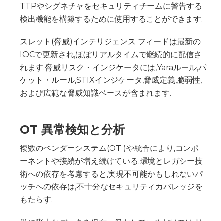
TTPやシグネチャをセキュリティチームに警告する
検出機能を構築するために使用することができます.
スレット(脅威)インテリジェンス フィードは最新の
IOCで更新され,ほぼリアルタイムで継続的に配信さ
れます.脅威リスク・インジケータには,Yaraルール,パ
ケット・ルール,STIXインジケータ,脅威定義,脆弱性,
および広範な脅威知識ベースが含まれます.
OT 異常検知と分析
複数のベンダーシステム(OT )や統合により,コンポ
ーネントや接続が増え続けている.環境とレガシー技
術への依存を考慮すると,実現不可能かもしれないパ
ッチへの依存は,不十分なセキュリティカバレッジを
もたらす.