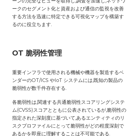
ーンの完全なビューを取得し,調査を加速し,ネットワ
ークのセグメント化と資産および通信の監視を改善
する方法を迅速に特定できる可視化マップを構築す
るのに役立ちます.
OT 脆弱性管理
重要インフラで使用される機械や機器を製造するベ
ンダーのOT/ICS やIoT システムには,既知の製品の
脆弱性が数千件存在する.
各脆弱性は,関連する共通脆弱性スコアリングシステ
ム(CVSS)スコアとともに公表されているが,脆弱性の
指定された深刻度に基づいて,あるエンティティのリ
スクプロファイルにとって脆弱性がどの程度深刻で
あるかを即座に理解することは不可能である.