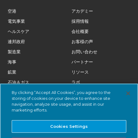
空港
アカデミー
電気事業
採用情報
ヘルスケア
会社概要
連邦政府
お客様の声
製造業
お問い合わせ
海事
パートナー
鉱業
リソース
石油＆ガス
ラボ
医薬品
法務
By clicking “Accept All Cookies”, you agree to the
storing of cookies on your device to enhance site
鉄道
トラストセンター
navigation, analyze site usage, and assist in our
marketing efforts.
小売
スマートシティ
Cookies Settings
上下水道