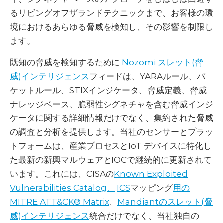
るリビングオフザランドテクニックまで、お客様の環
境におけるあらゆる脅威を検知し、その影響を制限し
ます。
既知の脅威を検知するために
Nozomi スレット(脅
威)インテリジェンス
フィードは、YARAルール、パ
ケットルール、STIXインジケータ、脅威定義、脅威
ナレッジベース、脆弱性シグネチャを含む脅威インジ
ケータに関する詳細情報だけでなく、集約された脅威
の調査と分析を提供します。当社のセンサーとプラッ
トフォームは、産業プロセスとIoT デバイスに特化し
た最新の新興マルウェアとIOCで継続的に更新されて
います。これには、CISAの
Known Exploited
Vulnerabilities Catalog、
ICS
マッピング
用の
MITRE ATT&CK® Matrix
、
Mandiantのスレット(脅
威)インテリジェンス
統合だけでなく、当社独自の