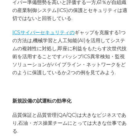
イバー準備態勢を高いと評価する一方,61％が自組織
の産業制御システム(ICS)の保護とセキュリティは適
切ではないと回答している.
ICSサイバーセキュリティの
ギャップを克服する1つ
の方法は,機械学習と人工知能(AI)を活用してシステ
ムの複雑性に対処し,即座に利益をもたらす次世代技
術を活用することです.パッシブICS異常検知・監視
ソリューションがパイプライン・ネットワークをど
のように保護しているか,2つの例を見てみよう.
新規設備の試運転の効率化
品質保証と品質管理(QA/QC)は大きなビジネスであ
り,石油・ガス操業チームにとっては大きな仕事であ
る.