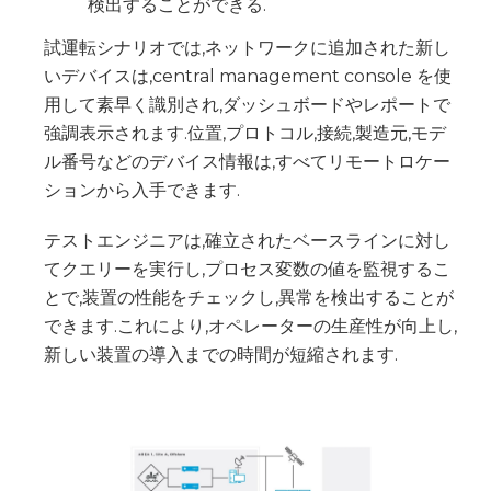
検出することができる.
試運転シナリオでは,ネットワークに追加された新し
いデバイスは,central management console を使
用して素早く識別され,ダッシュボードやレポートで
強調表示されます.位置,プロトコル,接続,製造元,モデ
ル番号などのデバイス情報は,すべてリモートロケー
ションから入手できます.
テストエンジニアは,確立されたベースラインに対し
てクエリーを実行し,プロセス変数の値を監視するこ
とで,装置の性能をチェックし,異常を検出することが
できます.これにより,オペレーターの生産性が向上し,
新しい装置の導入までの時間が短縮されます.