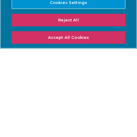
Cookies Settings
望
Reject All
Accept All Cookies
プラットフォーム
プロフェッショナルサービス
プラットフォームの概要
プロフェッショナルサービス
Vantage
指定エンジニア
Central Management
ファースト・トラック・サー
Console
ビス
Guardian
ヘルスチェック・サービス
Guardian Air
最適化サービス
Arc
アセット(資産)インテリジェ