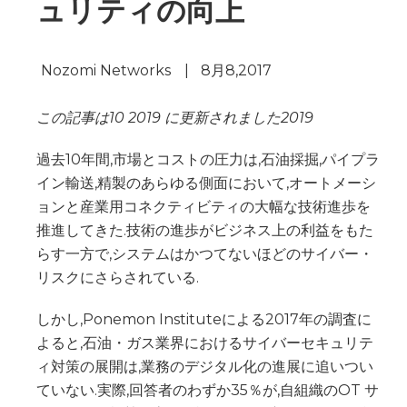
ュリティの向上
Nozomi Networks
|
8月8,2017
この記事は10 2019 に更新されました2019
過去10年間,市場とコストの圧力は,石油採掘,パイプラ
イン輸送,精製のあらゆる側面において,オートメーシ
ョンと産業用コネクティビティの大幅な技術進歩を
推進してきた.技術の進歩がビジネス上の利益をもた
らす一方で,システムはかつてないほどのサイバー・
リスクにさらされている.
しかし,Ponemon Instituteによる2017年の調査に
よると,石油・ガス業界におけるサイバーセキュリテ
ィ対策の展開は,業務のデジタル化の進展に追いつい
ていない.実際,回答者のわずか35％が,自組織のOT サ