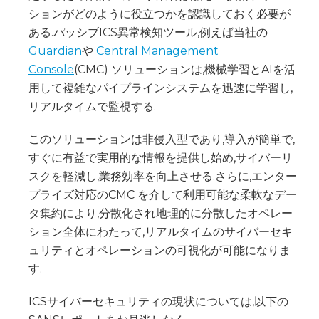
ションがどのように役立つかを認識しておく必要が
ある.パッシブICS異常検知ツール,例えば当社の
Guardian
や
Central Management
Console
(CMC) ソリューションは,機械学習とAIを活
用して複雑なパイプラインシステムを迅速に学習し,
リアルタイムで監視する.
このソリューションは非侵入型であり,導入が簡単で,
すぐに有益で実用的な情報を提供し始め,サイバーリ
スクを軽減し,業務効率を向上させる.さらに,エンター
プライズ対応のCMC を介して利用可能な柔軟なデー
タ集約により,分散化され地理的に分散したオペレー
ション全体にわたって,リアルタイムのサイバーセキ
ュリティとオペレーションの可視化が可能になりま
す.
ICSサイバーセキュリティの現状については,以下の