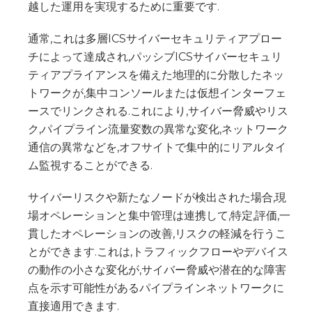
越した運用を実現するために重要です.
通常,これは多層ICSサイバーセキュリティアプロー
チによって達成され,パッシブICSサイバーセキュリ
ティアプライアンスを備えた地理的に分散したネッ
トワークが,集中コンソールまたは仮想インターフェ
ースでリンクされる.これにより,サイバー脅威やリス
ク,パイプライン流量変数の異常な変化,ネットワーク
通信の異常などを,オフサイトで集中的にリアルタイ
ム監視することができる.
サイバーリスクや新たなノードが検出された場合,現
場オペレーションと集中管理は連携して,特定,評価,一
貫したオペレーションの改善,リスクの軽減を行うこ
とができます.これは,トラフィックフローやデバイス
の動作の小さな変化が,サイバー脅威や潜在的な障害
点を示す可能性があるパイプラインネットワークに
直接適用できます.