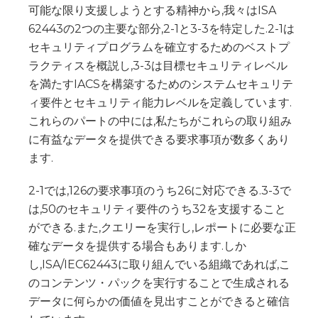
可能な限り支援しようとする精神から,我々はISA
62443の2つの主要な部分,2-1と3-3を特定した.2-1は
セキュリティプログラムを確立するためのベストプ
ラクティスを概説し,3-3は目標セキュリティレベル
を満たすIACSを構築するためのシステムセキュリテ
ィ要件とセキュリティ能力レベルを定義しています.
これらのパートの中には,私たちがこれらの取り組み
に有益なデータを提供できる要求事項が数多くあり
ます.
2-1では,126の要求事項のうち26に対応できる.3-3で
は,50のセキュリティ要件のうち32を支援すること
ができる.また,クエリーを実行し,レポートに必要な正
確なデータを提供する場合もあります.しか
し,ISA/IEC62443に取り組んでいる組織であれば,こ
のコンテンツ・パックを実行することで生成される
データに何らかの価値を見出すことができると確信