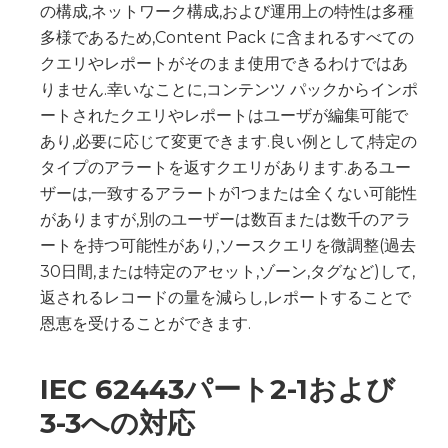
の構成,ネットワーク構成,および運用上の特性は多種
多様であるため,Content Pack に含まれるすべての
クエリやレポートがそのまま使用できるわけではあ
りません.幸いなことに,コンテンツ パックからインポ
ートされたクエリやレポートはユーザが編集可能で
あり,必要に応じて変更できます.良い例として,特定の
タイプのアラートを返すクエリがあります.あるユー
ザーは,一致するアラートが1つまたは全くない可能性
がありますが,別のユーザーは数百または数千のアラ
ートを持つ可能性があり,ソースクエリを微調整(過去
30日間,または特定のアセット,ゾーン,タグなど)して,
返されるレコードの量を減らし,レポートすることで
恩恵を受けることができます.
IEC 62443パート2-1および
3-3への対応