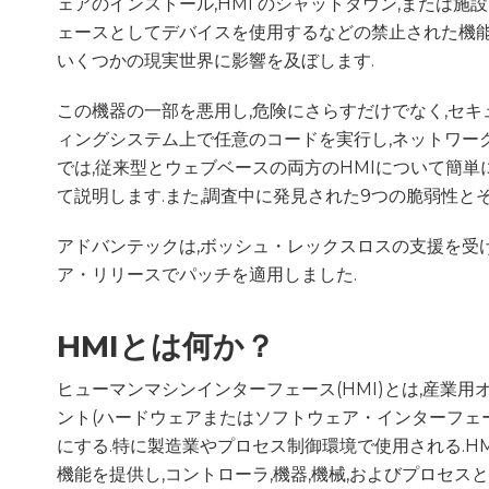
ェアのインストール,HMI のシャットダウン,または
ェースとしてデバイスを使用するなどの禁止された機能
いくつかの現実世界に影響を及ぼします.
この機器の一部を悪用し,危険にさらすだけでなく,セキ
ィングシステム上で任意のコードを実行し,ネットワー
では,従来型とウェブベースの両方のHMIについて簡単に
て説明します.また,調査中に発見された9つの脆弱性と
アドバンテックは,ボッシュ・レックスロスの支援を受
ア・リリースでパッチを適用しました.
HMIとは何か？
ヒューマンマシンインターフェース(HMI)とは,産業
ント(ハードウェアまたはソフトウェア・インターフェ
にする.特に製造業やプロセス制御環境で使用される.HM
機能を提供し,コントローラ,機器,機械,およびプロセス