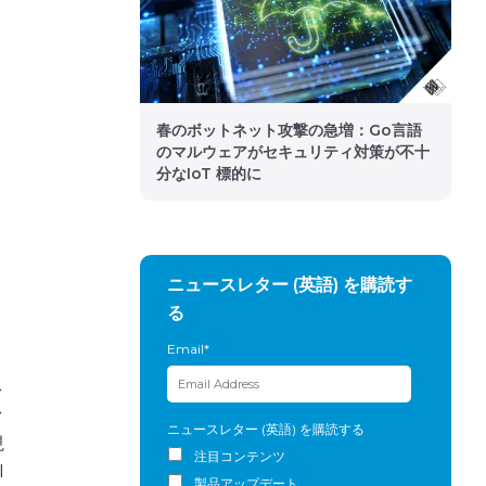
春のボットネット攻撃の急増：Go言語
のマルウェアがセキュリティ対策が不十
分なIoT 標的に
ニュースレター (英語) を購読す
る
Email
*
ネ
滑
ニュースレター (英語) を購読する
視
注目コンテンツ
I
製品アップデート