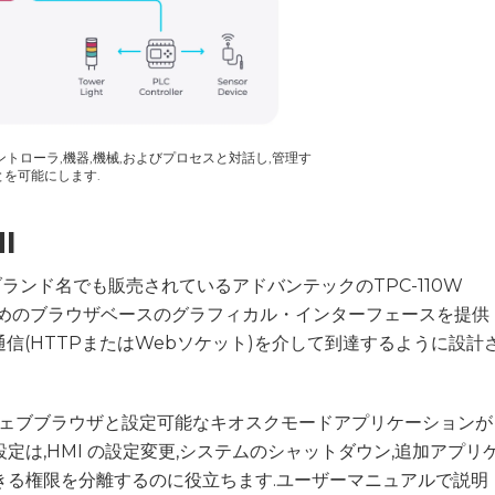
ントローラ,機器,機械,およびプロセスと対話し,管理す
とを可能にします.
I
うブランド名でも販売されているアドバンテックのTPC-110W
るためのブラウザベースのグラフィカル・インターフェースを提供
通信(HTTPまたはWebソケット)を介して到達するように設計
iumウェブブラウザと設定可能なキオスクモードアプリケーションが
は,HMI の設定変更,システムのシャットダウン,追加アプリ
きる権限を分離するのに役立ちます.ユーザーマニュアルで説明