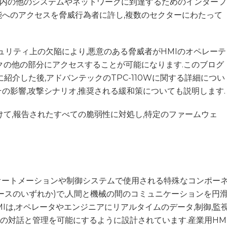
施設内の他のシステムやネットワークに到達するためのインターフ
へのアクセスを脅威行為者に許し,複数のセクターにわたって
ュリティ上の欠陥により,悪意のある脅威者がHMIのオペレーテ
クの他の部分にアクセスすることが可能になります.このブログ
紹介した後,アドバンテックのTPC-110Wに関する詳細につい
その影響,攻撃シナリオ,推奨される緩和策についても説明します.
けて,報告されたすべての脆弱性に対処し,特定のファームウェ
用オートメーションや制御システムで使用される特殊なコンポー
ースのいずれか)で,人間と機械の間のコミュニケーションを円
Iは,オペレータやエンジニアにリアルタイムのデータ,制御,監
との対話と管理を可能にするように設計されています.産業用HM