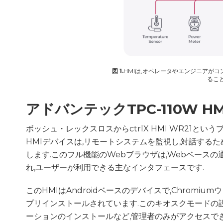
図 1.
HMIは,オペレータやエンジニアがコ
るこ
アドバンテックTPC-110W HM
ボッシュ・レックスロスからctrlX HMI WR21とい
HMIデバイスは,リモートシステムを監視し,対話す
します.このフル機能のWebブラウザは,Webベースの
れ,ユーザーが利用できる主なインタフェースです.
このHMIはAndroidベースのデバイスで,Chrom
プリインストールされています.このキオスクモードの設定
ーションのインストールなど,管理者のみがアクセスで