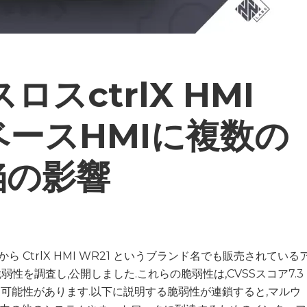
スctrlX HMI
ベースHMIに複数の
陥の影響
roth 社から CtrlX HMI WR21 というブランド名でも販売されている
脆弱性を調査し,公開しました.これらの脆弱性は,CVSSスコア7.3
る可能性があります.以下に説明する脆弱性が連鎖すると,マルウ