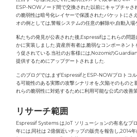
ESP-NOWノード間で交換された以前にキャプチャ
の脆弱性は暗号化レイヤーで保護されたパケットにさえ
オの例としては,警報システムの任意の解除や,自動入場
私たちの発見が公表された後,Espressifはこれらの
かに実装しました.資産所有者は,脆弱なコンポーネン
う促されている.当社のお客様には,NozomiのGuard
提供するためにアップデートされました.
このブログでは,まずEspressifとESP-NOWプ
る可能性のある実際の攻撃シナリオを,欠陥そのものと
れらの脆弱性に対処するために利用可能な公式の改善策
リサーチ範囲
Espressif Systems は,IoT ソリューション
年には,同社は 2億個近いチップの販売を報告し,2014年に