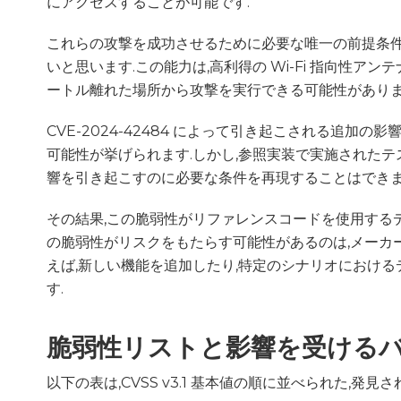
にアクセスすることが可能です.
これらの攻撃を成功させるために必要な唯一の前提条件
いと思います.この能力は,高利得の Wi-Fi 指向性
ートル離れた場所から攻撃を実行できる可能性がありま
CVE-2024-42484 によって引き起こされる追加の影
可能性が挙げられます.しかし,参照実装で実施されたテ
響を引き起こすのに必要な条件を再現することはできま
その結果,この脆弱性がリファレンスコードを使用する
の脆弱性がリスクをもたらす可能性があるのは,メーカ
えば,新しい機能を追加したり,特定のシナリオにおける
す.
脆弱性リストと影響を受ける
以下の表は,CVSS v3.1 基本値の順に並べられた,発