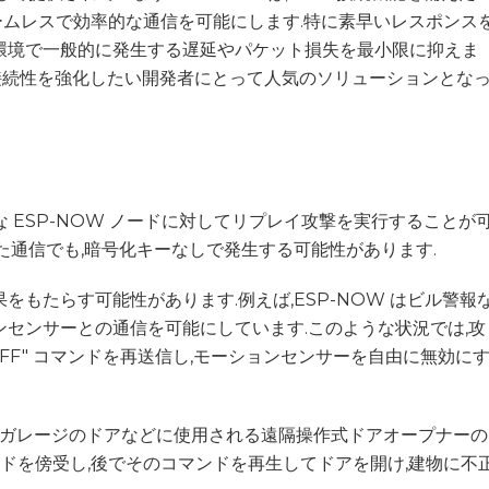
ス間のシームレスで効率的な通信を可能にします.特に素早いレスポンス
環境で一般的に発生する遅延やパケット損失を最小限に抑えま
ョンの接続性を強化したい開発者にとって人気のソリューションとな
,脆弱な ESP-NOW ノードに対してリプレイ攻撃を実行することが
た通信でも,暗号化キーなしで発生する可能性があります.
もたらす可能性があります.例えば,ESP-NOW はビル警報
ンセンサーとの通信を可能にしています.このような状況では,攻
FF" コマンドを再送信し,モーションセンサーを自由に無効に
トやガレージのドアなどに使用される遠隔操作式ドアオープナーの
コマンドを傍受し,後でそのコマンドを再生してドアを開け,建物に不