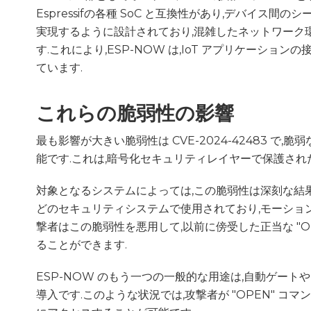
Espressifの各種 SoC と互換性があり,デバイ
実現するように設計されており,混雑したネットワーク
す.これにより,ESP-NOW は,IoT アプリケーシ
ています.
これらの脆弱性の影響
最も影響が大きい脆弱性は CVE-2024-42483 で
能です.これは,暗号化セキュリティレイヤーで保護され
対象となるシステムによっては,この脆弱性は深刻な結果を
どのセキュリティシステムで使用されており,モーショ
撃者はこの脆弱性を悪用して,以前に傍受した正当な "O
ることができます.
ESP-NOW のもう一つの一般的な用途は,自動ゲー
導入です.このような状況では,攻撃者が "OPEN" 