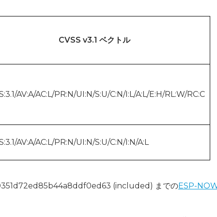
CVSS v3.1 ベクトル
:3.1/AV:A/AC:L/PR:N/UI:N/S:U/C:N/I:L/A:L/E:H/RL:W/RC:C
:3.1/AV:A/AC:L/PR:N/UI:N/S:U/C:N/I:N/A:L
351d72ed85b44a8ddf0ed63 (included) までの
ESP-NO