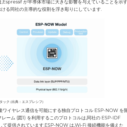
Espressif が半導体市場に大きな影響を与えていることを示
における同社の主導的な役割を浮き彫りにしています.
Wスタック.(出典：エスプレシフ)
間の直接ワイヤレス通信を可能にする独自プロトコル ESP-NOW を
レーム (図1) を利用するこのプロトコルは,同社の ESP-IDF
供されています.ESP-NOW は,Wi-Fi 接続機能を備えた