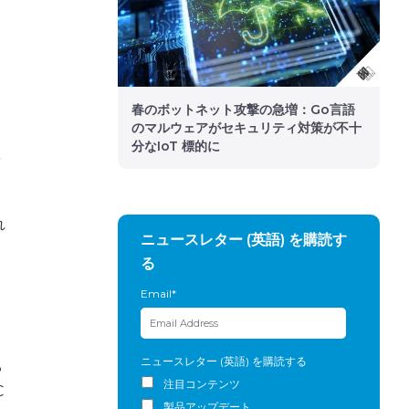
春のボットネット攻撃の急増：Go言語
のマルウェアがセキュリティ対策が不十
分なIoT 標的に
を
れ
ニュースレター (英語) を購読す
る
Email
*
ニュースレター (英語) を購読する
3
注目コンテンツ
C
製品アップデート