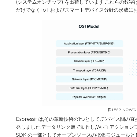
(システムオンチップ) を出荷しています.これらの数字は,
だけでなく,IoT およびスマートデバイス分野の形成
図1.ESP-NO
Espressif は,その革新技術の1つとして,デバイス
発しました.データリンク層で動作し,Wi-Fi アクションフ
SDK の一部としてオープンソースの拡張モジュールとして提