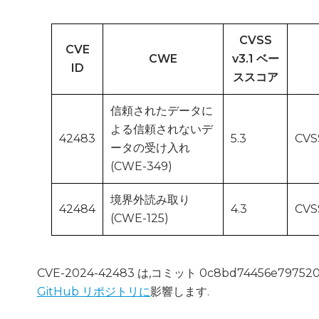
CVSS
CVE
CWE
v3.1 ベー
ID
ススコア
信頼されたデータに
よる信頼されないデ
42483
5.3
CVSS
ータの受け入れ
(CWE-349)
境界外読み取り
42484
4.3
CVSS
(CWE-125)
CVE-2024-42483 は,コミット 0c8bd74456e797520
GitHub リポジトリに
影響します.