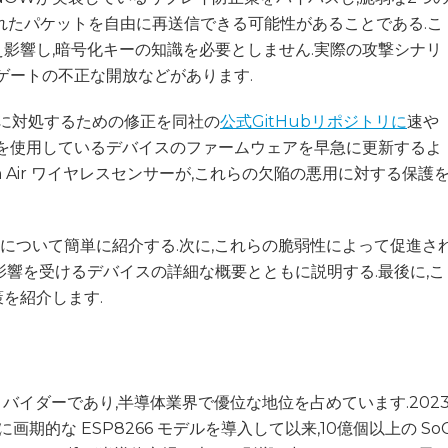
されたパケットを自由に再送信できる可能性があることである.こ
影響し,暗号化キーの知識を必要としません.実際の攻撃シナリ
ゲートの不正な開放などがあります.
問題に対処するための修正を同社の
公式GitHubリポジトリに
速や
トを使用しているデバイスのファームウェアを早急に更新するよ
ian Air ワイヤレスセンサーが,これらの欠陥の悪用に対する保護
ロトコルについて簡単に紹介する.次に,これらの脆弱性によって促進さ
影響を受けるデバイスの詳細な概要とともに説明する.最後に,こ
を紹介します.
の有名なプロバイダーであり,半導体業界で優位な地位を占めています.202
画期的な ESP8266 モデルを導入して以来,10億個以上の So