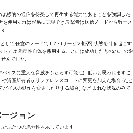
は,標的の通信を傍受して再生する能力であることを強調した
アンテナを使用すれば容易に実現でき,攻撃者は送信ノードから数十メ
す.
響として,任意のノードで DoS (サービス拒否) 状態を引き起こす
ストでは,脆弱性自体を悪用することには成功したものの,この影
せんでした.
デバイスに重大な脅威をもたらす可能性は低いと思われます.こ
ーや資産所有者がリファレンスコードに変更を加えた場合 (たと
デバイスの動作を変更したりする場合) など,まれな状況のみで
バージョン
見されたふたつの脆弱性を示しています.