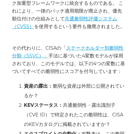
ク加重型フレームワークに統合するものである。 こ
れにより、一律のパッチ適用期限が廃止され、優先
順位付けの仕組みとして
共通脆弱性評価システム
（CVSS）
を使用するという要件も撤廃されました。
その代わりに、CISAの「
ステークホルダー別脆弱性
分類（SSVC）」
手法に基づいた4変数モデルが採用
されており、このモデルでは、以下の4つの変数に基
づいてすべての脆弱性にスコアを付与しています：
‍資産の露出：
脆弱な資産は外部に公開されてい
るか？
KEVステータス：
共通脆弱性・露出識別子
（CVE ID）で特定されたこの脆弱性は、CISA
のKEVカタログに掲載されていますか？
エクスプロイトの自動化：
攻撃者は、この脆弱