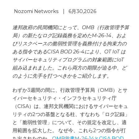
Nozomi Networks
|
6月30,2026
連邦政府の民間機関にとって、OMB（行政管理予算
局）の新たなログ記録義務を定めたM-26-14、およ
びリスクベースの脆弱性管理を義務付ける拘束力の
ある指令であるCISA BOD 26-4により、OT IoT は
サイバーセキュリティプログラムの対象範囲にIoT
組み込まれました。これら両方の期限が迫る中、ど
のように先手を打つべきかをご紹介します。
わずか3週間の間に、行政管理予算局（OMB）とサ
イバーセキュリティ・インフラセキュリティ庁
（CISA）は、連邦文民機関におけるサイバーセキュ
リティの2つの基盤となる柱、すなわち「ログ記録」
と「脆弱性管理」について、その規定を改定し、適
用範囲を拡大した。 なぜ今、これら2つの指令が打
ち出されたのか。
OMB覚書M-26-14とCISA
BOD