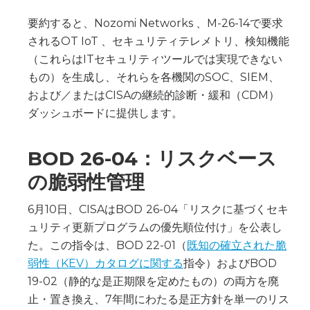
要約すると、Nozomi Networks 、M-26-14で要求
されるOT IoT 、セキュリティテレメトリ、検知機能
（これらはITセキュリティツールでは実現できない
もの）を生成し、それらを各機関のSOC、SIEM、
および／またはCISAの継続的診断・緩和（CDM）
ダッシュボードに提供します。
BOD 26-04：リスクベース
の脆弱性管理
6月10日、CISAはBOD
26-04「リスクに基づくセキ
ュリティ更新プログラムの優先順位付け」を公表し
た。この指令は、BOD 22-01（
既知の確立された脆
弱性（KEV）カタログに関する
指令）およびBOD
19-02（静的な是正期限を定めたもの）の両方を廃
止・置き換え、7年間にわたる是正方針を単一のリス