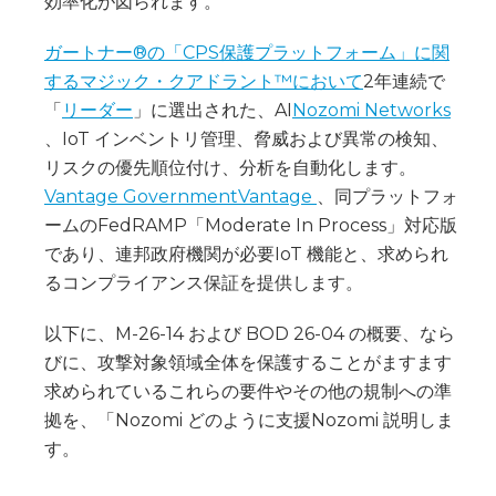
効率化が図られます。
ガートナー®の「CPS保護プラットフォーム」に関
するマジック・クアドラント™において
2年連続で
「
リーダー
」に選出された、AI
Nozomi Networks
、IoT インベントリ管理、脅威および異常の検知、
リスクの優先順位付け、分析を自動化します。
Vantage GovernmentVantage
、同プラットフォ
ームのFedRAMP「Moderate In Process」対応版
であり、連邦政府機関が必要IoT 機能と、求められ
るコンプライアンス保証を提供します。
以下に、M-26-14 および BOD 26-04 の概要、なら
びに、攻撃対象領域全体を保護することがますます
求められているこれらの要件やその他の規制への準
拠を、「Nozomi どのように支援Nozomi 説明しま
す。