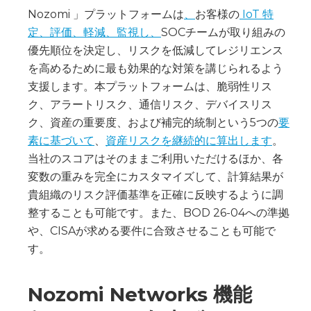
Nozomi 」プラットフォームは
、
お客様の
IoT 特
定、評価、軽減、監視し、
SOCチームが取り組みの
優先順位を決定し、リスクを低減してレジリエンス
を高めるために最も効果的な対策を講じられるよう
支援します。本プラットフォームは、脆弱性リス
ク、アラートリスク、通信リスク、デバイスリス
ク、資産の重要度、および補完的統制という5つの
要
素に基づいて
、
資産リスクを継続的に算出します
。
当社のスコアはそのままご利用いただけるほか、各
変数の重みを完全にカスタマイズして、計算結果が
貴組織のリスク評価基準を正確に反映するように調
整することも可能です。また、BOD 26-04への準拠
や、CISAが求める要件に合致させることも可能で
す。‍
Nozomi Networks 機能