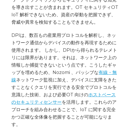
を導き出すことが含まれます。OT セキュリティOT
IoT 解析できないため、資産の挙動を把握できず、
脅威や異常を検知することもできません。
DPIは、数百もの産業用プロトコルを解析し、ネッ
トワーク通信からデバイスの動作を再現するために
使用されます。 しかし、DPIから得られるテレメト
リには限界があります。それは、ネットワーク上の
情報しか捕捉できないという点です。こうしたギャ
ップを埋めるため、Nozomi 、パッシブな
有線・無
線
ネットワーク監視に加え、デバイスに支障をきた
すことなくクエリを実行できる安全でプロトコルを
意識した技術、および必要OT 向けの
ホストベース
のセキュリティセンサー
を活用します。これらのア
プローチを組み合わせることで、IoT に関する完全
かつ正確な全体像を把握することが可能になりま
す。