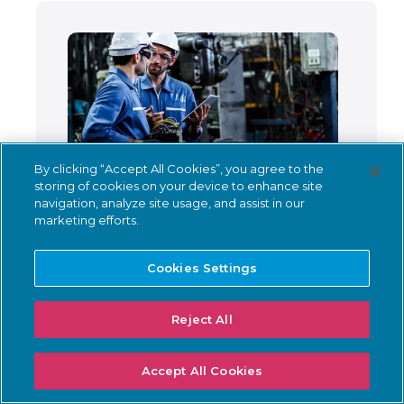
By clicking “Accept All Cookies”, you agree to the
storing of cookies on your device to enhance site
Nozomi のダイナミックリスク
navigation, analyze site usage, and assist in our
marketing efforts.
スコアリングで,OT & IoTセキュ
リティを強化
Cookies Settings
ブログを見る
Reject All
Accept All Cookies