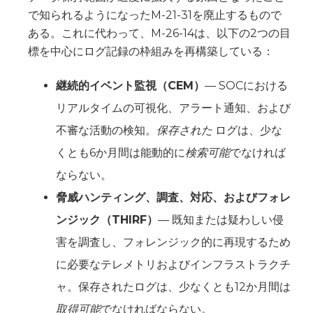
で知られるようになったM-21-31を廃止するもので
ある。これに代わって、M-26-14は、以下の2つの目
標を中心にログ記録の枠組みを再構築している：
‍継続的イベント監視（CEM）
— SOCにおける
リアルタイムの可視化、アラート通知、および
不審な活動の検知
。保存された
ログは、少な
くとも6か月間は能動的に
検索可能
でなければ
ならない。
脅威ハンティング、調査、対応、およびフォレ
ンジック（THIRF）
— 既知または疑わしい侵
害を調査し、フォレンジック的に再現するため
に必要なテレメトリおよびインフラストラクチ
ャ。保存されたログは、少なくとも12か月間は
取得可能
でなければならない。